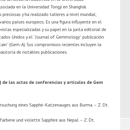
ociada en la Universidad Tongji en Shanghái.
s preciosas y ha realizado talleres a nivel mundial,
varios países europeos. Es una figura influyente en el
istas especializadas y su papel en la junta editorial de
ados Unidos y el “Journal of Gemmology” publicación
tain” (Gem-A). Sus compromisos recientes incluyen la
coautoría de notables publicaciones.
) de las actas de conferencias y artículos de Gem
ersuchung eines Sapphir-Katzenauges aus Burma. – Z. Dt.
farbene und violette Sapphire aus Nepal. – Z. Dt.