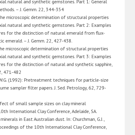
axial natural and synthetic gemstones. Part 1: General
methods. – J. Gemm. 22, 344-354
 The microscopic determination of structural properties
axial natural and synthetic gemstones. Part 2: Examples
ures for the distinction of natural emerald from flux-
ic emerald. – J. Gemm. 22, 427-438.
The microscopic determination of structural properties
axial natural and synthetic gemstones. Part 3: Examples
res for the distinction of natural and synthetic sapphire,
22, 471-482
, W.G. (1992): Pretreatment techniques for particle-size
me sampler filter papers. J. Sed. Petrology, 62, 729-
ffect of small sample sizes on clay mineral
10th International Clay Conference, Adelaide, SA.
 minerals in East Australian dust. In: Churchman, G.J.,
 Proceedings of the 10th International Clay Conference,