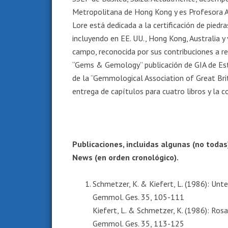
Metropolitana de Hong Kong y es Profesora As
Lore está dedicada a la certificación de piedra
incluyendo en EE. UU., Hong Kong, Australia y 
campo, reconocida por sus contribuciones a rev
“Gems & Gemology” publicación de GIA de Est
de la “Gemmological Association of Great Bri
entrega de capítulos para cuatro libros y la 
Publicaciones, incluidas algunas (no todas
News (en orden cronológico).
Schmetzer, K. & Kiefert, L. (1986): Unt
Gemmol. Ges. 35, 105-111
Kiefert, L. & Schmetzer, K. (1986): Rosa
Gemmol. Ges. 35, 113-125