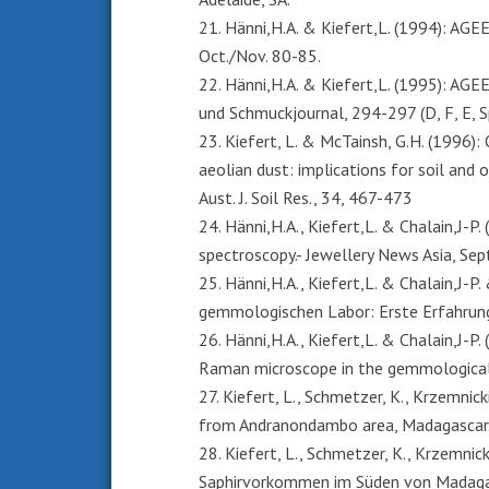
21. Hänni,H.A. & Kiefert,L. (1994): AGE
Oct./Nov. 80-85.
22. Hänni,H.A. & Kiefert,L. (1995): AGE
und Schmuckjournal, 294-297 (D, F, E, S
23. Kiefert, L. & McTainsh, G.H. (1996)
aeolian dust: implications for soil and 
Aust. J. Soil Res., 34, 467-473
24. Hänni,H.A., Kiefert,L. & Chalain,J-P
spectroscopy.- Jewellery News Asia, Se
25. Hänni,H.A., Kiefert,L. & Chalain,J-
gemmologischen Labor: Erste Erfahrung
26. Hänni,H.A., Kiefert,L. & Chalain,J-P.
Raman microscope in the gemmological L
27. Kiefert, L., Schmetzer, K., Krzemnick
from Andranondambo area, Madagascar.-
28. Kiefert, L., Schmetzer, K., Krzemnick
Saphirvorkommen im Süden von Madagask