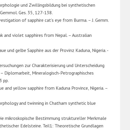
Morphologie und Zwillingsbildung bei synthetischen
 Gemmol. Ges. 35, 127-138.
nvestigation of sapphire cat’s eye from Burma. – J. Gemm.
ink and violet sapphires from Nepal. – Australian
laue und gelbe Sapphire aus der Provinz Kaduna, Nigeria. -
ntersuchungen zur Charakterisierung und Unterscheidung
. – Diplomarbeit, Mineralogisch-Petrographisches
3 pp.
lue and yellow sapphire from Kaduna Province, Nigeria. –
Morphology and twinning in Chatham synthetic blue
: Die mikroskopische Bestimmung struktureller Merkmale
nthetischer Edelsteine. Teil1: Theoretische Grundlagen