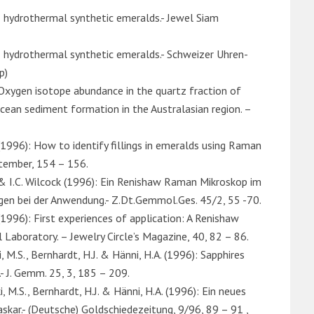
E hydrothermal synthetic emeralds.- Jewel Siam
E hydrothermal synthetic emeralds.- Schweizer Uhren-
p)
: Oxygen isotope abundance in the quartz fraction of
ocean sediment formation in the Australasian region. –
. (1996): How to identify fillings in emeralds using Raman
ptember, 154 – 156.
P. & I.C. Wilcock (1996): Ein Renishaw Raman Mikroskop im
en bei der Anwendung.- Z.Dt.Gemmol.Ges. 45/2, 55 -70.
 (1996): First experiences of application: A Renishaw
aboratory. – Jewelry Circle’s Magazine, 40, 82 – 86.
i, M.S., Bernhardt, H.J. & Hänni, H.A. (1996): Sapphires
 J. Gemm. 25, 3, 185 – 209.
i, M.S., Bernhardt, H.J. & Hänni, H.A. (1996): Ein neues
ar.- (Deutsche) Goldschiedezeitung, 9/96, 89 – 91 ,