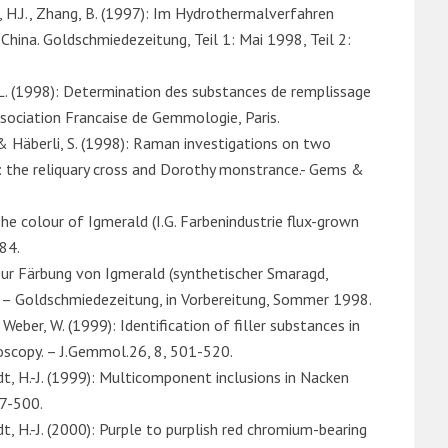
t, H.J., Zhang, B. (1997): Im Hydrothermalverfahren
hina. Goldschmiedezeitung, Teil 1: Mai 1998, Teil 2:
rt, L. (1998): Determination des substances de remplissage
ssociation Francaise de Gemmologie, Paris.
L. & Häberli, S. (1998): Raman investigations on two
l: the reliquary cross and Dorothy monstrance.- Gems &
The colour of Igmerald (I.G. Farbenindustrie flux-grown
 84.
 Zur Färbung von Igmerald (synthetischer Smaragd,
). – Goldschmiedezeitung, in Vorbereitung, Sommer 1998.
 & Weber, W. (1999): Identification of filler substances in
oscopy. – J.Gemmol.26, 8, 501-520.
dt, H.-J. (1999): Multicomponent inclusions in Nacken
87-500.
dt, H.-J. (2000): Purple to purplish red chromium-bearing