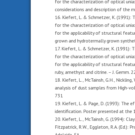
for the characterization of optical uni
considerations and description of the 
16. Kiefert, L. & Schmetzer, K. (1991):
for the characterization of optical uni
for the applicability of structural feat
grown and hydrotermally grown synthet
17. Kiefert, L. & Schmetzer, K. (1991): 
for the characterization of optical uni
for the applicability of structural featu
ruby, amethyst and citrine. – J. Gemm. 
18. Kiefert, L., McTainsh, G.H., Nickling
analysis of dust samples from High-volu
731
19. Kiefert, L. & Page, D. (1993): The e
identification. Poster presented at the 
20. Kiefert, L., McTainsh, G. (1994): Clay
Fitzpatrick, R.W., Eggleton, R.A. (Ed.):
Adelaide, SA.