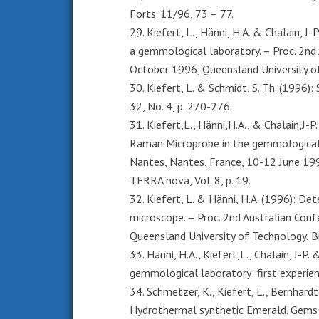
Forts. 11/96, 73 – 77.
29. Kiefert, L., Hänni, H.A. & Chalain, J
a gemmological laboratory. – Proc. 2nd
October 1996, Queensland University of 
30. Kiefert, L. & Schmidt, S. Th. (1996
32, No. 4, p. 270-276.
31. Kiefert,L., Hänni,H.A., & Chalain,J-P
Raman Microprobe in the gemmological
Nantes, Nantes, France, 10-12 June 199
TERRA nova, Vol. 8, p. 19.
32. Kiefert, L. & Hänni, H.A. (1996): De
microscope. – Proc. 2nd Australian Con
Queensland University of Technology, Bri
33. Hänni, H.A., Kiefert,L., Chalain, J-P
gemmological laboratory: first experien
34. Schmetzer, K., Kiefert, L., Bernhardt
Hydrothermal synthetic Emerald. Gems 