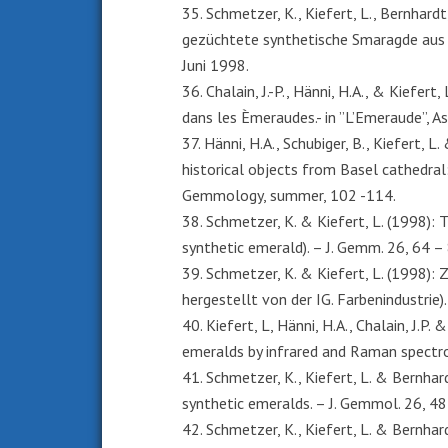
35. Schmetzer, K., Kiefert, L., Bernhard
gezüchtete synthetische Smaragde aus C
Juni 1998.
36. Chalain, J.-P., Hänni, H.A., & Kiefe
dans les Èmeraudes.- in ”L’Emeraude”, A
37. Hänni, H.A., Schubiger, B., Kiefert, 
historical objects from Basel cathedra
Gemmology, summer, 102 -114.
38. Schmetzer, K. & Kiefert, L. (1998): 
synthetic emerald). – J. Gemm. 26, 64 –
39. Schmetzer, K. & Kiefert, L. (1998):
hergestellt von der IG. Farbenindustrie
40. Kiefert, L, Hänni, H.A., Chalain, J.P.
emeralds by infrared and Raman spectr
41. Schmetzer, K., Kiefert, L. & Bernhar
synthetic emeralds. – J. Gemmol. 26, 4
42. Schmetzer, K., Kiefert, L. & Bernhar