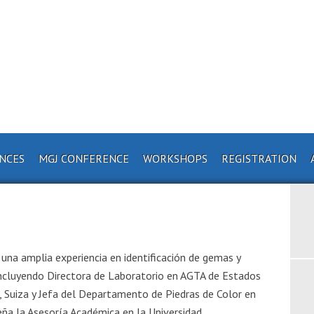
ENCES
MGJ CONFERENCE
WORKSHOPS
REGISTRATION
una amplia experiencia en identificación de gemas y
 incluyendo Directora de Laboratorio en AGTA de Estados
 Suiza y Jefa del Departamento de Piedras de Color en
ña la Asesoría Académica en la Universidad